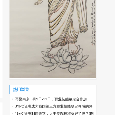
热门浏览
再聚南京|5月9日-11日，职业技能鉴定合作加
盟，南京国际展览中心见！
​JYPC证书成为我国第三方职业技能鉴定领域的热
门话题
“1+X”证书制度确立，大中专院校准备好了吗？(图