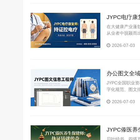
JYPC电疗
在大健康产业蓬
从业者中脱颖而
证中心颁发的电
2026-07-03
展。
办公图文全域
理人才规范
JYPC全国职
字化规范、图文
容，实用性极强
2026-07-03
适用于求职、晋
JYPC傣医
贝叶经书，四塔