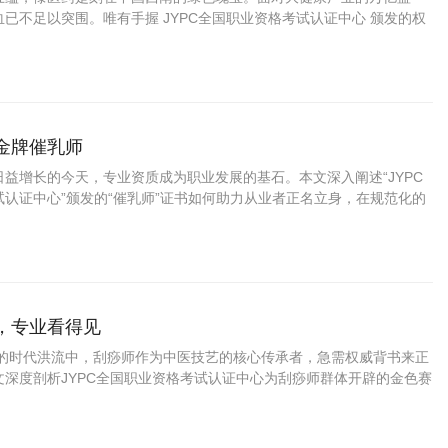
已不足以突围。唯有手握 JYPC全国职业资格考试认证中心 颁发的权
暖雅”“阿雅”的技艺长河中，获得职业的尊严与未来的通途。本文
做金牌催乳师
益增长的今天，专业资质成为职业发展的基石。本文深入阐述“JYPC
认证中心”颁发的“催乳师”证书如何助力从业者正名立身，在规范化的
机遇，成就可靠的专业价值。
师，专业看得见
的时代洪流中，刮痧师作为中医技艺的核心传承者，急需权威背书来正
文深度剖析JYPC全国职业资格考试认证中心为刮痧师群体开辟的金色赛
岗如何让JYPC刮痧师在康养蓝海中建立专业壁垒，实现从体力劳动者向