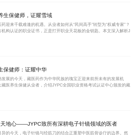
药养生保健师，证耀雪域
药迎来千载难逢的机遇。从业者如何从“民间高手”转型为“权威专家”？
方机构认证的职业证书，正是打开职业天花板的金钥匙。本文深入解析J
资格考试认证中心颁发的藏药养生保健师证书如何为你的专业能力权威背
中脱颖而出。
养生保健师：证耀中华
勃发展的今天，藏医药作为中华民族的瑰宝正迎来前所未有的发展机
大藏医养生保健从业者，介绍JYPC全国职业资格考试认证中心颁发的藏
书，帮助您在职业发展中把握先机、实现价值。
天地心——JYPC致所有深耕电子针镜领域的医者
月异的今天，电子针镜与经筋刀的结合正重塑中医筋骨诊疗的边界。然