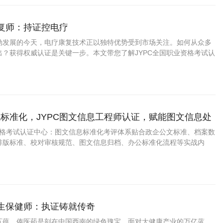
康复师：持证控电疗
勃发展的今天，电疗康复技术正以独特优势受到市场关注。如何从众多
出？获得权威认证是关键一步。本文带您了解JYPC全国职业资格考试认
疗康复师证书为何成为行业优选，以及这一认证如何助力您的职业发
标准化，JYPC图文信息工程师认证，赋能图文信息处
进阶
业资格考试认证中心：图文信息标准化考评体系贴合政企公文标准、档案数
排版标准、校对审核规范、图文信息归档、办公标准化流程等实战内
，学完直接适配行政办公、档案文职工作。证书官方可查、全国通用，
升、档案项目配套、学分认定等场景。
养生保健师：执证铸就传奇
五蕴，傣医药是刻在中国西南的绿色瑰宝。面对大健康产业的万亿蓝