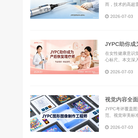
而，技术的高超需
职业资格考试认证
2026-07-03
发展的重要意义
JYPC助你
在女性健康意识
心标尺。本文深
证体系，分析持
2026-07-03
视觉内容全面
职场硬资质
JYPC考评覆
范、视觉审美标
可核验、全国通
2026-07-03