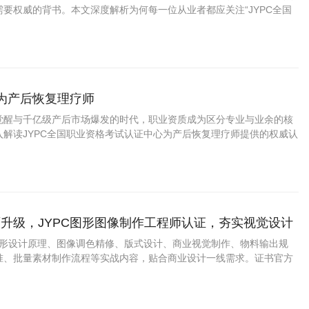
要权威的背书。本文深度解析为何每一位从业者都应关注“JYPC全国
中心”推出的“电子针镜经筋刀职业医师”认证，探讨持证上岗对于职业
。
成为产后恢复理疗师
觉醒与千亿级产后市场爆发的时代，职业资质成为区分专业与业余的核
入解读JYPC全国职业资格考试认证中心为产后恢复理疗师提供的权威认
证上岗如何成为从业者赢得市场信任、提升职业竞争力的关键路径。
升级，JYPC图形图像制作工程师认证，夯实视觉设计
盖图形设计原理、图像调色精修、版式设计、商业视觉制作、物料输出规
准、批量素材制作流程等实战内容，贴合商业设计一线需求。证书官方
用，适配求职、接单、项目投标、学分认定。