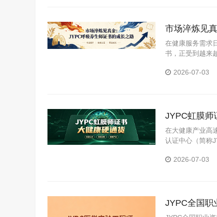
市场淬炼见真
在健康服务需求
书，正受到越来
道理：真正有价
2026-07-03
JYPC虹膜
在大健康产业高
认证中心（简称
体系。本文从职
2026-07-03
JYPC全国
项认证