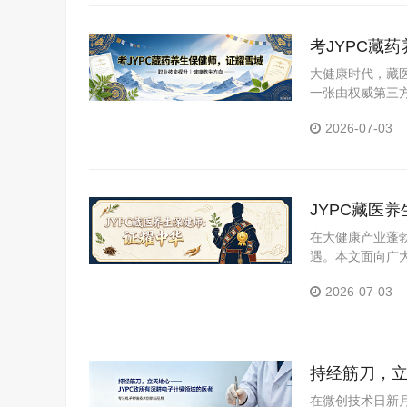
考JYPC藏
大健康时代，藏医
一张由权威第三
YPC全国职业
2026-07-03
书，助你在大潮
JYPC藏医
在大健康产业蓬
遇。本文面向广
医养生保健师证
2026-07-03
持经筋刀，立
在微创技术日新