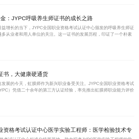
金：JYPC呼吸养生师证书的成长之路
日益增长的当下，JYPC全国职业资格考试认证中心颁发的呼吸养生师证
越多从业者和用人单位的关注。这一证书的发展历程，印证了一个朴素
值的专业认证，经得起时间与市场的双重检验。
师证书，大健康硬通货
速发展的今天，虹膜师作为新兴职业备受关注。JYPC全国职业资格考试
JYPC）凭借二十余年的第三方认证经验，率先推出虹膜师职业能力评价
业概念、行业现状、证书用途及发证机构影响四个维度，客观解析JYP
职业资格考试认证中心医学实验工程师：医学检验技术专