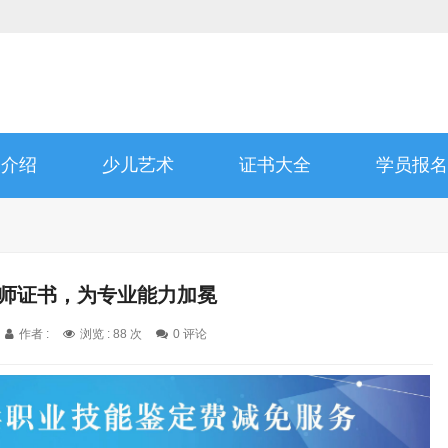
书介绍
少儿艺术
证书大全
学员报名
程师证书，为专业能力加冕
作者 :
浏览 : 88 次
0 评论