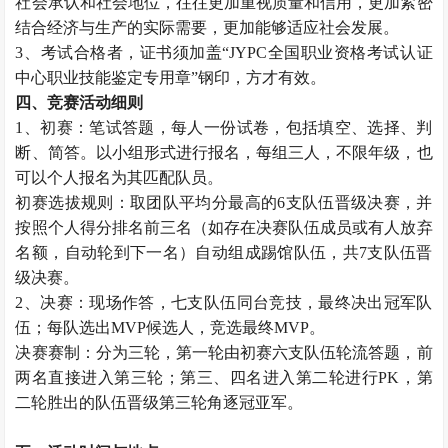
社会承认和社会地位，往往更加重视质量和信用，更加紧密
结合经济与生产的实际需要，更加能够适应社会发展。
3、考试合格者，证书须加盖“JYPC全国职业资格考试认证
中心职业技能鉴定专用章”钢印，方才有效。
四、竞赛活动细则
1、初赛：笔试答题，每人一份试卷，包括填空、选择、判
断、简答。以小组形式进行报名，每组三人，不限年级，也
可以个人报名为其匹配队员。
初赛选拔规则：取团队平均分最高的6支队伍晋级决赛，并
按照个人得分排名前三名（如存在决赛队伍成员或有人放弃
名额，自动轮到下一名）自动组成踢馆队伍，共7支队伍晋
级决赛。
2、决赛：现场作答，七支队伍同台竞技，最终决出冠军队
伍；每队选出MVP候选人，竞选最终MVP。
决赛赛制：分为三轮，第一轮由初赛六支队伍轮流答题，前
两名直接进入第三轮；第三、四名进入第二轮进行PK，第
二轮胜出的队伍晋级第三轮角逐冠亚军。